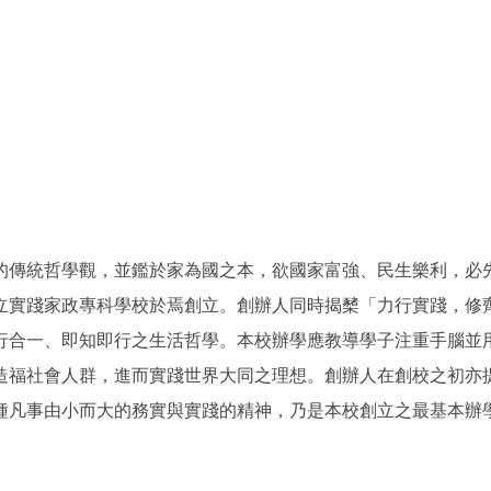
的傳統哲學觀，並鑑於家為國之本，欲國家富強、民生樂利，必
立實踐家政專科學校於焉創立。創辦人同時揭櫫「力行實踐，修齊
行合一、即知即行之生活哲學。本校辦學應教導學子注重手腦並
造福社會人群，進而實踐世界大同之理想。創辦人在創校之初亦
種凡事由小而大的務實與實踐的精神，乃是本校創立之最基本辦