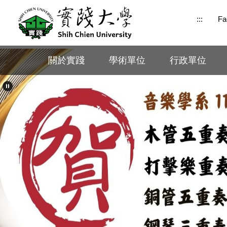
跳
:::
Fa
到
主
要
內
關於實踐
學術單位
行政單位
容
區