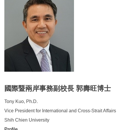
國際暨兩岸事務副校長 郭壽旺博士
Tony Kuo, Ph.D.
Vice President for International and Cross-Strait Affairs
Shih Chien University
Profile